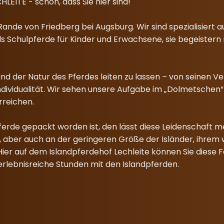
EITE - schön, dass Sie hier sind!
Rande von Friedberg bei Augsburg. Wir sind spezialisiert
als Schulpferde für Kinder und Erwachsene, sie begeiste
nd der Natur des Pferdes leiten zu lassen – von seinen V
 Individualität. Wir sehen unsere Aufgabe im „Dolmetsche
rreichen.
erde gepackt worden ist, den lässt diese Leidenschaft mei
aber auch an der geringeren Größe der Isländer, ihrem w
Hier auf dem Islandpferdehof Lechleite können Sie diese F
r erlebnisreiche Stunden mit den Islandpferden.