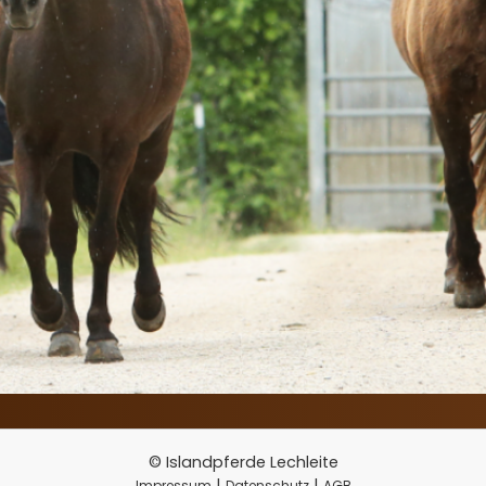
© Islandpferde Lechleite
|
|
Impressum
Datenschutz
AGB